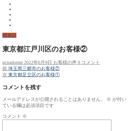
ボタン
東京都江戸川区のお客様②
ncpadomin
2022年6月9日
お客様の声
0 コメント
前
前
埼玉県三郷市のお客様②
投
の
次
次
東京都足立区のお客様①
稿
投
の
コメントを残す
稿:
投
ナ
稿:
ビ
メールアドレスが公開されることはありません。
※
が付い
ている欄は必須項目です
ゲ
ー
コメント
※
シ