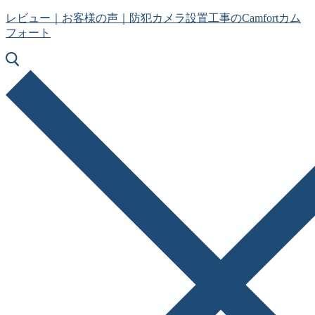
コ
メ
閉
レビュー｜お客様の声｜防犯カメラ設置工事のCamfortカム
ン
ニ
じ
フォート
テ
ュ
る
ン
ー
ツ
へ
ス
キ
ッ
プ