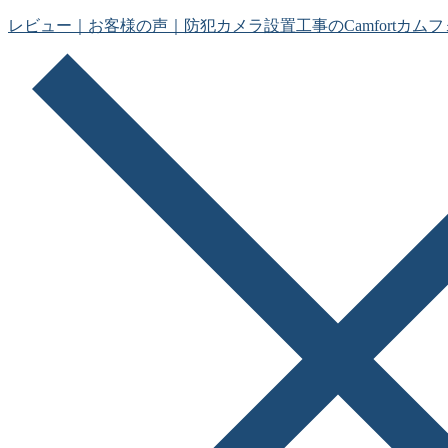
コ
メ
閉
レビュー｜お客様の声｜防犯カメラ設置工事のCamfortカム
ン
ニ
じ
テ
ュ
る
ン
ー
ツ
へ
ス
キ
ッ
プ