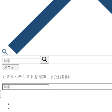
検
索:
メニュー
カスタムテキストを追加、または削除
検
索: