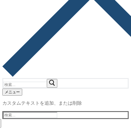
検
索:
メニュー
カスタムテキストを追加、または削除
検
索: