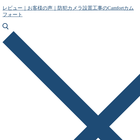
コ
メ
閉
レビュー｜お客様の声｜防犯カメラ設置工事のCamfortカム
ン
ニ
じ
フォート
テ
ュ
る
ン
ー
ツ
へ
ス
キ
ッ
プ