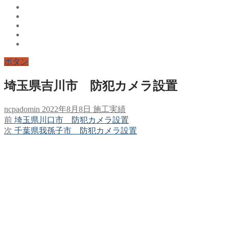
ボタン
埼玉県吉川市 防犯カメラ設置
ncpadomin
2022年8月8日
施工実績
前
前
埼玉県川口市 防犯カメラ設置
投
の
次
次
千葉県我孫子市 防犯カメラ設置
稿
投
の
稿:
投
ナ
稿:
ビ
ゲ
ー
シ