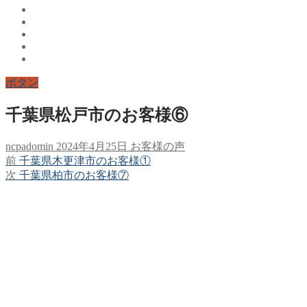
ボタン
千葉県松戸市のお客様⑥
ncpadomin
2024年4月25日
お客様の声
前
前
千葉県木更津市のお客様①
投
の
次
次
千葉県柏市のお客様⑦
稿
投
の
稿:
投
ナ
稿:
ビ
ゲ
ー
シ