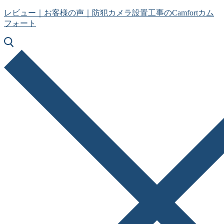
コ
メ
閉
レビュー｜お客様の声｜防犯カメラ設置工事のCamfortカム
ン
ニ
じ
フォート
テ
ュ
る
ン
ー
ツ
へ
ス
キ
ッ
プ